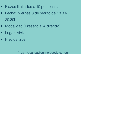
Plazas limitadas a 10 personas.
Fecha: Viernes 3 de marzo de 18.30-
20.30h
Modalidad (Presencial + diferido)
Lugar
: Alella
Precios: 25€
​
*
La modalidad online puede ser en
directo o en diferido
** Sólo en caso de cancelación del
taller se hará una reembolso.​
RESERVAR MI PLAZA
Anna Mata Frigolé
naandayoga@gmail.com